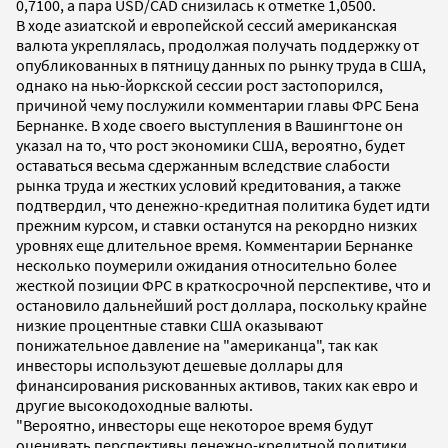
0,7100, а пара USD/CAD снизилась к отметке 1,0500.
В ходе азиатской и европейской сессий американская
валюта укреплялась, продолжая получать поддержку от
опубликованных в пятницу данных по рынку труда в США,
однако на нью-йоркской сессии рост застопорился,
причиной чему послужили комментарии главы ФРС Бена
Бернанке. В ходе своего выступления в Вашингтоне он
указал на то, что рост экономики США, вероятно, будет
оставаться весьма сдержанным вследствие слабости
рынка труда и жестких условий кредитования, а также
подтвердил, что денежно-кредитная политика будет идти
прежним курсом, и ставки останутся на рекордно низких
уровнях еще длительное время. Комментарии Бернанке
несколько поумерили ожидания относительно более
жесткой позиции ФРС в краткосрочной перспективе, что и
остановило дальнейший рост доллара, поскольку крайне
низкие процентные ставки США оказывают
понижательное давление на "американца", так как
инвесторы используют дешевые доллары для
финансирования рискованных активов, таких как евро и
другие высокодоходные валюты.
"Вероятно, инвесторы еще некоторое время будут
оценивать перспективы денежно-кредитной политики