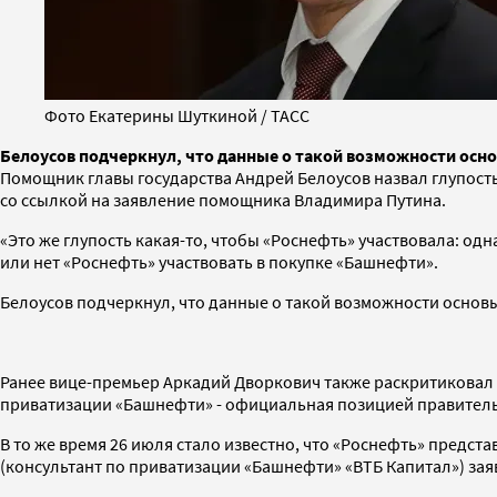
Фото Екатерины Шуткиной / ТАСС
Белоусов подчеркнул, что данные о такой возможности ос
Помощник главы государства Андрей Белоусов назвал глупост
со ссылкой на заявление помощника Владимира Путина.
«Это же глупость какая-то, чтобы «Роснефть» участвовала: од
или нет «Роснефть» участвовать в покупке «Башнефти».
Белоусов подчеркнул, что данные о такой возможности осно
Ранее вице-премьер Аркадий Дворкович также раскритиковал 
приватизации «Башнефти» - официальная позицией правитель
В то же время 26 июля стало известно, что «Роснефть» предст
(консультант по приватизации «Башнефти» «ВТБ Капитал») зая