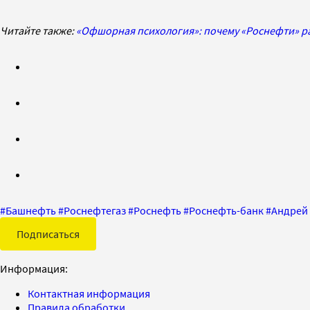
Читайте также:
«Офшорная психология»: почему «Роснефти» р
#
Башнефть
#
Роснефтегаз
#
Роснефть
#
Роснефть-банк
#
Андрей
Подписаться
Информация:
Контактная информация
Правила обработки