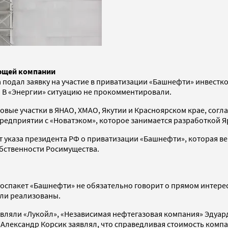
ающей компании
одал заявку на участие в приватизации «Башнефти» инвестконс
. В «Энергии» ситуацию не прокомментировали.
овые участки в ЯНАО, ХМАО, Якутии и Красноярском крае, сог
предприятии с «Новатэком», которое занимается разработкой 
 указа президента РФ о приватизации «Башнефти», которая вер
бственности Росимущества.
 госпакет «Башнефти» не обязательно говорит о прямом интерес
ыли реализованы.
являли «Лукойл», «Независимая нефтегазовая компания» Эдуард
Александр Корсик заявлял, что справедливая стоимость компан