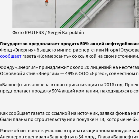
Фото REUTERS / Sergei Karpukhin
Государство предполагает продать 50% акций нефтедобвы
Фонд «Энергия» бывшего министра энергетики Игоря Юсуфова п
сообщает
газета «Коммерсантъ» со ссылкой на свои источники
Фонду «Энергия» принадлежит около 20 лицензий на нефтегаз
Основной актив «Энергии» — 49% в ООО «Яргео», совместном 
«Башнефть» включена в план приватизации на 2016 год. Проект
предполагает продажу 50% акций компании, находящихся в со
Как сообщает газета со ссылкой на источник, заявка фонда на
были планы по строительству или покупке НПЗ, которые не б
Ранее об интересе к участию в приватизационном конкурсе за
Алекперов оценивал «Башнефть» в $4 млрд. Глава «Башнефти» 