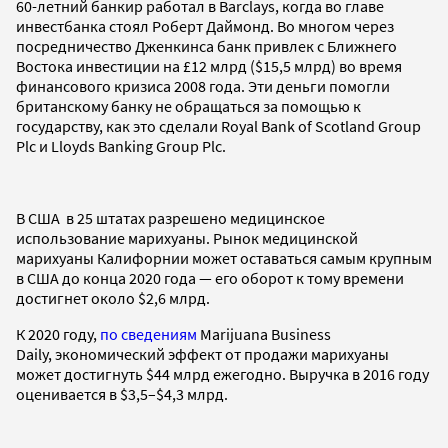
60-летний банкир работал в Barclays, когда во главе
инвестбанка стоял Роберт Даймонд. Во многом через
посредничество Дженкинса банк привлек с Ближнего
Востока инвестиции на £12 млрд ($15,5 млрд) во время
финансового кризиса 2008 года. Эти деньги помогли
британскому банку не обращаться за помощью к
государству, как это сделали Royal Bank of Scotland Group
Plc и Lloyds Banking Group Plc.
В США в 25 штатах разрешено медицинское
использование марихуаны. Рынок медицинской
марихуаны Калифорнии может оставаться самым крупным
в США до конца 2020 года — его оборот к тому времени
достигнет около $2,6 млрд.
К 2020 году,
по сведениям
Marijuana Business
Daily, экономический эффект от продажи марихуаны
может достигнуть $44 млрд ежегодно. Выручка в 2016 году
оценивается в $3,5–$4,3 млрд.