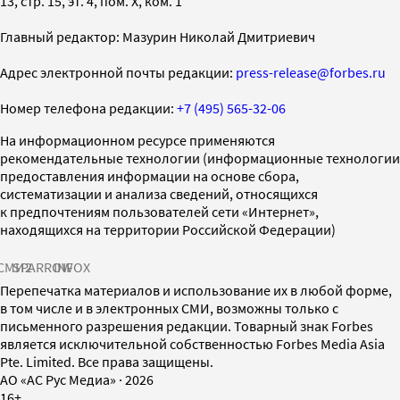
13, стр. 15, эт. 4, пом. X, ком. 1
Главный редактор: Мазурин Николай Дмитриевич
Адрес электронной почты редакции:
press-release@forbes.ru
Номер телефона редакции:
+7 (495) 565-32-06
На информационном ресурсе применяются
рекомендательные технологии (информационные технологии
предоставления информации на основе сбора,
систематизации и анализа сведений, относящихся
к предпочтениям пользователей сети «Интернет»,
находящихся на территории Российской Федерации)
СМИ2
SPARROW
INFOX
Перепечатка материалов и использование их в любой форме,
в том числе и в электронных СМИ, возможны только с
письменного разрешения редакции. Товарный знак Forbes
является исключительной собственностью Forbes Media Asia
Pte. Limited. Все права защищены.
AO «АС Рус Медиа»
·
2026
16+