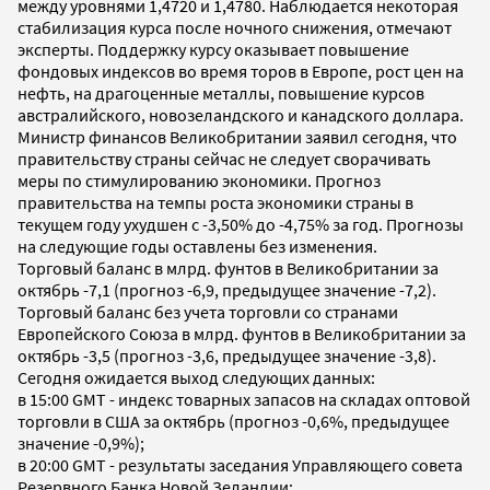
между уровнями 1,4720 и 1,4780. Наблюдается некоторая
стабилизация курса после ночного снижения, отмечают
эксперты. Поддержку курсу оказывает повышение
фондовых индексов во время торов в Европе, рост цен на
нефть, на драгоценные металлы, повышение курсов
австралийского, новозеландского и канадского доллара.
Министр финансов Великобритании заявил сегодня, что
правительству страны сейчас не следует сворачивать
меры по стимулированию экономики. Прогноз
правительства на темпы роста экономики страны в
текущем году ухудшен с -3,50% до -4,75% за год. Прогнозы
на следующие годы оставлены без изменения.
Торговый баланс в млрд. фунтов в Великобритании за
октябрь -7,1 (прогноз -6,9, предыдущее значение -7,2).
Торговый баланс без учета торговли со странами
Европейского Союза в млрд. фунтов в Великобритании за
октябрь -3,5 (прогноз -3,6, предыдущее значение -3,8).
Сегодня ожидается выход следующих данных:
в 15:00 GMT - индекс товарных запасов на складах оптовой
торговли в США за октябрь (прогноз -0,6%, предыдущее
значение -0,9%);
в 20:00 GMT - результаты заседания Управляющего совета
Резервного Банка Новой Зеландии;