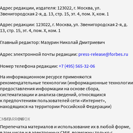
Адрес редакции, издателя: 123022, г. Москва, ул.
Звенигородская 2-я, д. 13, стр. 15, эт. 4, пом. X, ком. 1
Адрес редакции: 123022, г. Москва, ул. Звенигородская 2-я, д.
13, стр. 15, эт. 4, пом. X, ком. 1
Главный редактор: Мазурин Николай Дмитриевич
Адрес электронной почты редакции:
press-release@forbes.ru
Номер телефона редакции:
+7 (495) 565-32-06
На информационном ресурсе применяются
рекомендательные технологии (информационные технологии
предоставления информации на основе сбора,
систематизации и анализа сведений, относящихся
к предпочтениям пользователей сети «Интернет»,
находящихся на территории Российской Федерации)
СМИ2
SPARROW
INFOX
Перепечатка материалов и использование их в любой форме,
в том числе и в электронных СМИ, возможны только с