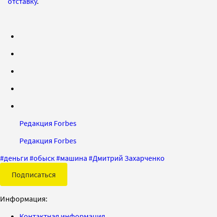
отставку
.
Редакция Forbes
Редакция Forbes
#
деньги
#
обыск
#
машина
#
Дмитрий Захарченко
Подписаться
Информация:
Контактная информация