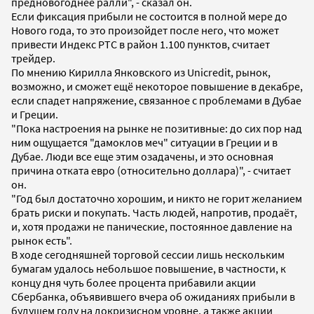
предновогоднее ралли", - сказал он.
Если фиксация прибыли не состоится в полной мере до
Нового года, то это произойдет после него, что может
привести Индекс РТС в район 1.100 пунктов, считает
трейдер.
По мнению Кирилла Янковского из Unicredit, рынок,
возможно, и сможет ещё некоторое повышение в декабре,
если спадет напряжение, связанное с проблемами в Дубае
и Греции.
"Пока настроения на рынке не позитивные: до сих пор над
ним ощущается "дамоклов меч" ситуации в Греции и в
Дубае. Люди все еще этим озадачены, и это основная
причина отката евро (относительно доллара)", - считает
он.
"Год был достаточно хорошим, и никто не горит желанием
брать риски и покупать. Часть людей, напротив, продаёт,
и, хотя продажи не панические, постоянное давление на
рынок есть".
В ходе сегодняшней торговой сессии лишь нескольким
бумагам удалось небольшое повышение, в частности, к
концу дня чуть более процента прибавили акции
Сбербанка, объявившего вчера об ожиданиях прибыли в
будущем году на докризисном уровне, а также акции