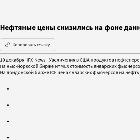
Нефтяные цены снизились на фоне данн
Копировать ссылку
10 декабря. IFX-News - Увеличения в США продуктов нефтепер
На нью-йоркской бирже NYMEХ стоимость январских фьючерсов на
На лондонской бирже IСE цена январских фьючерсов на нефть мар