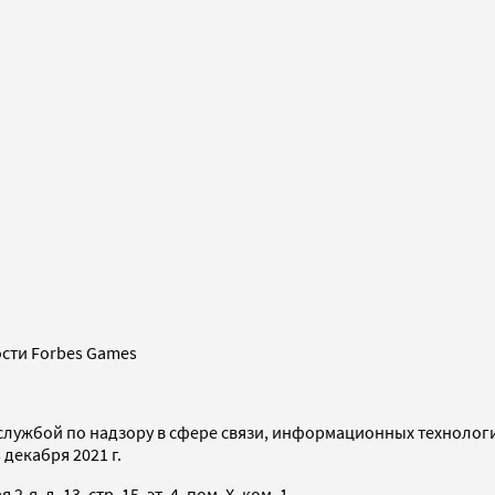
сти Forbes Games
службой по надзору в сфере связи, информационных технолог
декабря 2021 г.
я, д. 13, стр. 15, эт. 4, пом. X, ком. 1