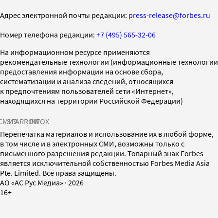
Адрес электронной почты редакции:
press-release@forbes.ru
Номер телефона редакции:
+7 (495) 565-32-06
На информационном ресурсе применяются
рекомендательные технологии (информационные технологии
предоставления информации на основе сбора,
систематизации и анализа сведений, относящихся
к предпочтениям пользователей сети «Интернет»,
находящихся на территории Российской Федерации)
СМИ2
SPARROW
INFOX
Перепечатка материалов и использование их в любой форме,
в том числе и в электронных СМИ, возможны только с
письменного разрешения редакции. Товарный знак Forbes
является исключительной собственностью Forbes Media Asia
Pte. Limited. Все права защищены.
AO «АС Рус Медиа»
·
2026
16+