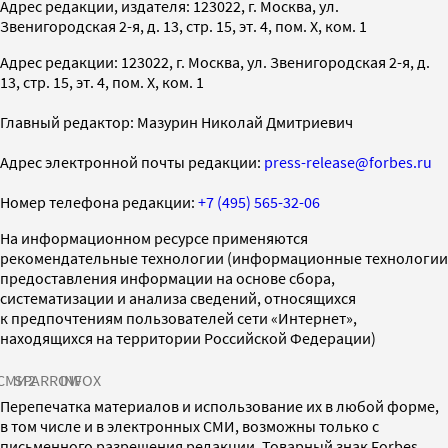
Адрес редакции, издателя: 123022, г. Москва, ул.
Звенигородская 2-я, д. 13, стр. 15, эт. 4, пом. X, ком. 1
Адрес редакции: 123022, г. Москва, ул. Звенигородская 2-я, д.
13, стр. 15, эт. 4, пом. X, ком. 1
Главный редактор: Мазурин Николай Дмитриевич
Адрес электронной почты редакции:
press-release@forbes.ru
Номер телефона редакции:
+7 (495) 565-32-06
На информационном ресурсе применяются
рекомендательные технологии (информационные технологии
предоставления информации на основе сбора,
систематизации и анализа сведений, относящихся
к предпочтениям пользователей сети «Интернет»,
находящихся на территории Российской Федерации)
СМИ2
SPARROW
INFOX
Перепечатка материалов и использование их в любой форме,
в том числе и в электронных СМИ, возможны только с
письменного разрешения редакции. Товарный знак Forbes