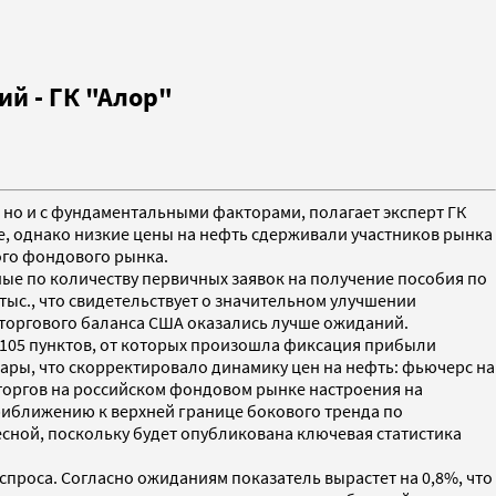
й - ГК "Алор"
, но и с фундаментальными факторами, полагает эксперт ГК
е, однако низкие цены на нефть сдерживали участников рынка
кого фондового рынка.
ные по количеству первичных заявок на получение пособия по
ыс., что свидетельствует о значительном улучшении
о торгового баланса США оказались лучше ожиданий.
105 пунктов, от которых произошла фиксация прибыли
ары, что скорректировало динамику цен на нефть: фьючерс на
 торгов на российском фондовом рынке настроения на
приближению к верхней границе бокового тренда по
есной, поскольку будет опубликована ключевая статистика
проса. Согласно ожиданиям показатель вырастет на 0,8%, что