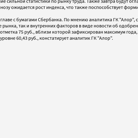
 сильной статистики по рынку труда. Также завтра будут ог
гнозу ожидается рост индекса, что также поспособствует фо
 главе с бумагами Сбербанка. По мнению аналитика ГК "Алор",
е рынка, так и внутренних факторов в виде новости об одобр
метка 75 руб., вблизи которой зафиксирован максимум года, 
овне 60,43 руб., констатирует аналитик ГК "Алор".