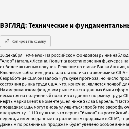
ВЗГЛЯД: Технические и фундаментальны
Копировать ссылку
10 декабря. IFX-News - На российском фондовом рынке наблюда
"Алор" Наталья Лесина. Попытка восстановления фьючерса на
от более активных покупок. Решение по ставке Банка Англии,
Ключевым событием дня стала статистика по экономике США - 
безработице США оказалось чуть хуже прогноза, но число про
состояния рынка труда США, что, конечно, является почвой д
На американском фондовом рынке на статданных были сформи
несмотря на полученный позитив от данных по рынку труда С
нефть марки Brent в моменте ушел ниже $72 за баррель. "На
площадках США могут вновь улучшиться: пробитие вверх фьюч
инструменту - 1110 пунктов, что вернет "быков" на российски
недели, а именно данные по розничным продажам в США", - про
Данным по розничным продажам будет уделено особое внимани