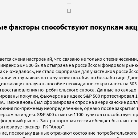
е факторы способствуют покупкам акци
ется смена настроений, что связано не только с техническими
 индекс S&P 500 была отыграна на российском фондовом рынк
 как и ожидалось, не стало сюрпризом для участников российс
количеству заявок на получение пособия по безработице. Дан
должающих получать пособие неожиданно сократилось на 303 т
ля восстановления потребительского спроса. Данные по сальд
рованы покупки, фьючерс на индекс S&P 500 протестировал 1
ША. Также вновь был сформирован спрос на американские долл
строения по-прежнему неопределенные, однако после закрытия
ерсом на индекс S&P 500 отметки 1100 пунктов способствует 
й фондовый рынок. Завтра торговая сессия обещает быть интер
гнозирует эксперт ГК "Алор".
е, поскольку данные отражают состояние потребительского с