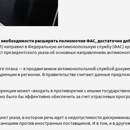
необходимости расширять полномочия ФАС, достаточно доб
 направил в Федеральную антимонопольную службу (ФАС) кри
т президентского указа об основных направлениях антимонопо
мого плана — в продвигаемом антимонопольной службой докуме
уренции в регионах. В правительстве считают данные предло
нкуренции может «входить в противоречие с иными государств
жно было бы эффективно обеспечить за счет отраслевых прог
т указа, в котором речь идет о недопустимости дискриминации.
санкциям против иностранных поставщиков. И в том, и в друг