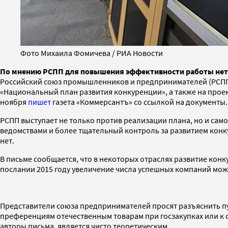
Фото Михаила Фомичева / РИА Новости
По мнению РСПП для повышения эффективности работы нет 
Российский союз промышленников и предпринимателей (РСПП)
«Национальный план развития конкуренции», а также на проек
ноября
пишет
газета «Коммерсантъ» со ссылкой на документы.
РСПП выступает не только против реализации плана, но и са
ведомствами и более тщательный контроль за развитием конк
нет.
В письме сообщается, что в некоторых отраслях развитие ко
послании 2015 году увеличение числа успешных компаний мо
Представители союза предпринимателей просят разъяснить пунк
преференциям отечественным товарам при госзакупках или к 
авторы письма, является чисто теоретическим.