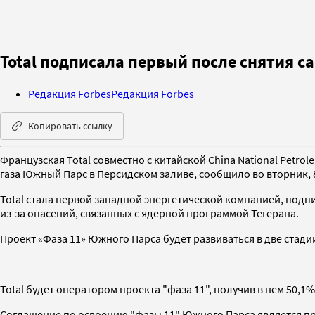
Total подписала первый после снятия с
Редакция Forbes
Редакция Forbes
Копировать ссылку
Французская Total совместно с китайской China National Petrol
газа Южный Парс в Персидском заливе, сообщило во вторник, 
Total стала первой западной энергетической компанией, подпи
из-за опасений, связанных с ядерной программой Тегерана.
Проект «Фаза 11» Южного Парса будет развиваться в две стади
Total будет оператором проекта "фаза 11", получив в нем 50,1%.
Соглашение по освоению "фазы 11" Южного Парса является пр