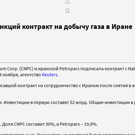
анкций контракт на добычу газа в Иране
eum Corp. (CNPC) и иранской Petropars подписала контракт с Na
8 ноября, агентство
Reuters
.
савшей контракт на сотрудничество с Ираном после снятия в ян
и. Инвестиции в первую составят $2 млрд. Общие инвестиции в 
 Доля CNPC составит 30%, а Petropars – 19,9%.
едварительным. Окончательно контракт будет согласован в на