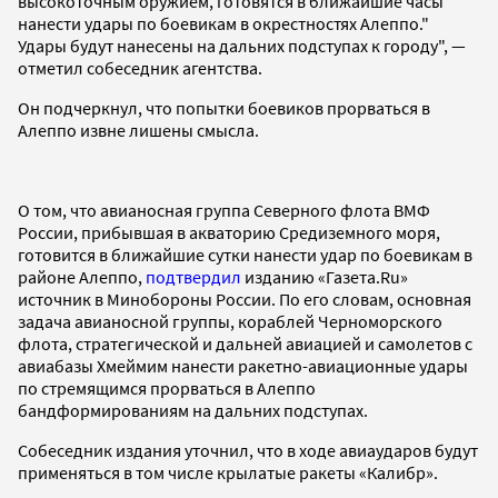
высокоточным оружием, готовятся в ближайшие часы
нанести удары по боевикам в окрестностях Алеппо."
Удары будут нанесены на дальних подступах к городу", —
отметил собеседник агентства.
Он подчеркнул, что попытки боевиков прорваться в
Алеппо извне лишены смысла.
О том, что авианосная группа Северного флота ВМФ
России, прибывшая в акваторию Средиземного моря,
готовится в ближайшие сутки нанести удар по боевикам в
районе Алеппо,
подтвердил
изданию «Газета.Ru»
источник в Минобороны России. По его словам, основная
задача авианосной группы, кораблей Черноморского
флота, стратегической и дальней авиацией и самолетов с
авиабазы Хмеймим нанести ракетно-авиационные удары
по стремящимся прорваться в Алеппо
бандформированиям на дальних подступах.
Собеседник издания уточнил, что в ходе авиаударов будут
применяться в том числе крылатые ракеты «Калибр».