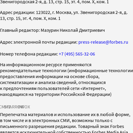
Звенигородская 2-я, д. 13, стр. 15, эт. 4, пом. X, ком. 1
Адрес редакции: 123022, г. Москва, ул. Звенигородская 2-я, д.
13, стр. 15, эт. 4, пом. X, ком. 1
Главный редактор: Мазурин Николай Дмитриевич
Адрес электронной почты редакции:
press-release@forbes.ru
Номер телефона редакции:
+7 (495) 565-32-06
На информационном ресурсе применяются
рекомендательные технологии (информационные технологии
предоставления информации на основе сбора,
систематизации и анализа сведений, относящихся
к предпочтениям пользователей сети «Интернет»,
находящихся на территории Российской Федерации)
СМИ2
SPARROW
INFOX
Перепечатка материалов и использование их в любой форме,
в том числе и в электронных СМИ, возможны только с
письменного разрешения редакции. Товарный знак Forbes
является исключительной собственностью Forbes Media Asia