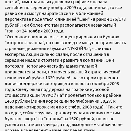
плечи", заметная на их дневном графике с начала
сентября по середину ноября 2009 года, истинная, то все
равно они смогут набраться сил и в ближайшей
перспективе подняться к линии её "шеи" - в район 175/178
рублей. Тем более что там располагается незакрытый
"гэп" от 24 ноября 2009 года.
"Основное внимание мы сконцентрировали на бумагах
"второго эшелона", но наш взгляд не могут не притягивать
странные движения в бумагах "ЛУКОЙЛа", - считают
эксперты. Акции сильно сдали, после оглашения в
середине недели стратегии развития компании. Они
потеряли не только часть фундаментальной
привлекательности, но и очень важный стратегический
технический рубеж 1620 рублей, на котором пролегает
линия поддержки восходящего канала от октября 2008
года. Следующая поддержка на графике курсовой
стоимости акций "ЛУКОЙЛа" пролегает только в районе
1460 рублей (линия коррекции по Фибоначчи 38,2% к
падению котировок c мая по октябрь 2008 года). "Так что
по идее, сейчас лучшая краткосрочная позиция по этим
бумагам "шорт" со "стопом" за 1620 рублей, но мы не
успели его открыть вчера, а под выходные мы обычно не
играем в "медведей", - замечают аналитики.