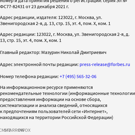
номер и дата принятия решения о регистрации: серия Эл №
ФС77-82431 от 23 декабря 2021 г.
Адрес редакции, издателя: 123022, г. Москва, ул.
Звенигородская 2-я, д. 13, стр. 15, эт. 4, пом. X, ком. 1
Адрес редакции: 123022, г. Москва, ул. Звенигородская 2-я, д.
13, стр. 15, эт. 4, пом. X, ком. 1
Главный редактор: Мазурин Николай Дмитриевич
Адрес электронной почты редакции:
press-release@forbes.ru
Номер телефона редакции:
+7 (495) 565-32-06
На информационном ресурсе применяются
рекомендательные технологии (информационные технологии
предоставления информации на основе сбора,
систематизации и анализа сведений, относящихся
к предпочтениям пользователей сети «Интернет»,
находящихся на территории Российской Федерации)
СМИ2
SPARROW
INFOX