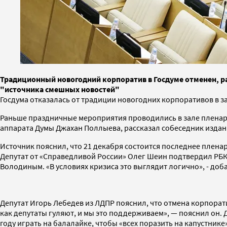
Традиционный новогодний корпоратив в Госдуме отменен, ра
"источника смешных новостей"
Госдума отказалась от традиции новогодних корпоративов в з
Раньше праздничные мероприятия проводились в зале пленарн
аппарата Думы Джахан Поллыева, рассказал собеседник издани
Источник пояснил, что 21 декабря состоится последнее плена
Депутат от «Справедливой России» Олег Шеин подтвердил РБК
Володиным. «В условиях кризиса это выглядит логично», - до
Депутат Игорь Лебедев из ЛДПР пояснил, что отмена корпорати
как депутаты гуляют, и мы это поддерживаем», — пояснил он.
году играть на балалайке, чтобы «всех поразить на капустнике»