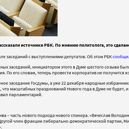
ссказали источники РБК. По мнению политолога, это сделано
але заседаний с выступлениями депутатов. Об этом РБК
сообщи
ых заседаний, инициатором этого в Думе шестого созыва был
я. По его словам, теперь провести корпоратив не получится и
рное заседание Госдумы, а уже 22 декабря народные избранник
, что масштабных празднований Нового года в Думе не будет,
бавил парламентарий.
ва – часть нового подхода нового спикера. «Вячеслав Володин
 Другой член фракции либерально-демократической партии, Мих
.