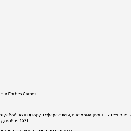
сти Forbes Games
службой по надзору в сфере связи, информационных технолог
декабря 2021 г.
я, д. 13, стр. 15, эт. 4, пом. X, ком. 1