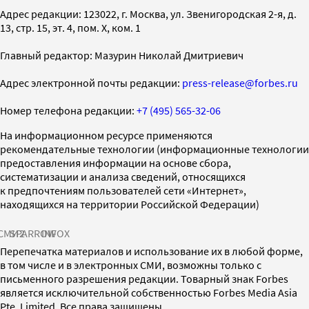
Адрес редакции: 123022, г. Москва, ул. Звенигородская 2-я, д.
13, стр. 15, эт. 4, пом. X, ком. 1
Главный редактор: Мазурин Николай Дмитриевич
Адрес электронной почты редакции:
press-release@forbes.ru
Номер телефона редакции:
+7 (495) 565-32-06
На информационном ресурсе применяются
рекомендательные технологии (информационные технологии
предоставления информации на основе сбора,
систематизации и анализа сведений, относящихся
к предпочтениям пользователей сети «Интернет»,
находящихся на территории Российской Федерации)
СМИ2
SPARROW
INFOX
Перепечатка материалов и использование их в любой форме,
в том числе и в электронных СМИ, возможны только с
письменного разрешения редакции. Товарный знак Forbes
является исключительной собственностью Forbes Media Asia
Pte. Limited. Все права защищены.