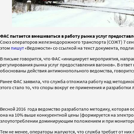
ФАС пытается вмешиваться в работу рынка услуг предостав
Союз операторов железнодорожного транспорта (СОЖТ) 7 сен
этом
пишут
«Ведомости» со ссылкой на текст документа, подл
В письме говорится, что ФАС «инициирует мероприятия, напра
регулирования рынка услуг предоставления вагонов». В ответ 
обоснованы действия антимонопольного ведомства, говорится
Ранее ФАС заявила, что служба отложила работу над методик
этого стало то, что споры вокруг ее применения и разработк
Весной 2016 года ведомство разработало методику, которая о
она на 10% выше конкурентной цены (формируется на электро
злоупотреблении доминирующим положением и при монитори
Тем не менее, операторы жалуются, что служба требует от них