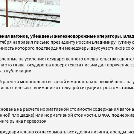
ления вагонов, убеждены железнодорожные операторы. Влад
тября направил письмо президенту России Владимиру Путину 
инность которого подтвердили менеджеры двух участников сою
вленные на усиление государственного вмешательства в деяте
на это глава государства поверх текста письма дал поручение
 в публикации.
ой расчета монопольно высокой и монопольно низкой цены на 
и лишь отвлекают внимание от текущей ситуации с ростом стои
снована на расчете нормативной стоимости содержания вагона
нной площадке) или нормативной стоимости. В ФАС подчеркив
нге рынка перевозок.
 предварительно согласовывать все сделки лизинга, аренды, и