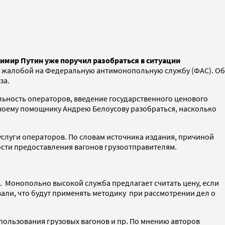
имир Путин уже поручил разобраться в ситуации
с жалобой на Федеральную антимонопольную службу (ФАС). Об
за.
льность операторов, введение государственного ценового
 своему помощнику Андрею Белоусову разобраться, насколько
услуги операторов. По словам источника издания, причиной
мости предоставления вагонов грузоотправителям.
. Монопольно высокой служба предлагает считать цену, если
али, что будут применять методику при рассмотрении дел о
спользования грузовых вагонов и пр. По мнению авторов