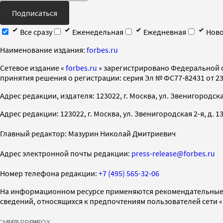
Подписаться
Все сразу
Еженедельная
Ежедневная
Ново
Наименование издания:
forbes.ru
Cетевое издание «
forbes.ru
» зарегистрировано Федеральной 
принятия решения о регистрации: серия Эл № ФС77-82431 от 23 
Адрес редакции, издателя: 123022, г. Москва, ул. Звенигородская 2-
Адрес редакции: 123022, г. Москва, ул. Звенигородская 2-я, д. 13, с
Главный редактор: Мазурин Николай Дмитриевич
Адрес электронной почты редакции:
press-release@forbes.ru
Номер телефона редакции:
+7 (495) 565-32-06
На информационном ресурсе применяются рекомендательные 
сведений, относящихся к предпочтениям пользователей сети 
СМИ2
SPARROW
INFOX