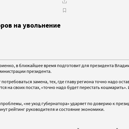
оров на увольнение
иенко, в ближайшее время подготовит для президента Владим
министрации президента.
ет потребоваться замена, тех, где главу региона точно надо ост
утся на своих постах, «точно надо будет перестать кошмарить
 проблемы, «не уход губернатора» ударяет по доверию к презид
анут рейтинг руководителя и состояние экономики.