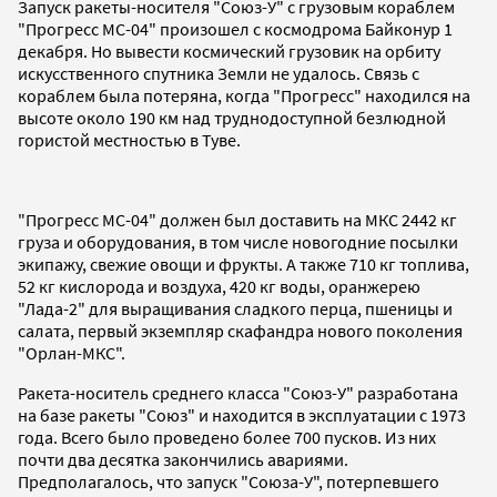
Запуск ракеты-носителя "Союз-У" с грузовым кораблем
"Прогресс МС-04" произошел с космодрома Байконур 1
декабря. Но вывести космический грузовик на орбиту
искусственного спутника Земли не удалось. Связь с
кораблем была потеряна, когда "Прогресс" находился на
высоте около 190 км над труднодоступной безлюдной
гористой местностью в Туве.
"Прогресс МС-04" должен был доставить на МКС 2442 кг
груза и оборудования, в том числе новогодние посылки
экипажу, свежие овощи и фрукты. А также 710 кг топлива,
52 кг кислорода и воздуха, 420 кг воды, оранжерею
"Лада-2" для выращивания сладкого перца, пшеницы и
салата, первый экземпляр скафандра нового поколения
"Орлан-МКС".
Ракета-носитель среднего класса "Союз-У" разработана
на базе ракеты "Союз" и находится в эксплуатации с 1973
года. Всего было проведено более 700 пусков. Из них
почти два десятка закончились авариями.
Предполагалось, что запуск "Союза-У", потерпевшего