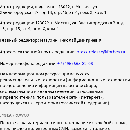
Адрес редакции, издателя: 123022, г. Москва, ул.
Звенигородская 2-я, д. 13, стр. 15, эт. 4, пом. X, ком. 1
Адрес редакции: 123022, г. Москва, ул. Звенигородская 2-я, д.
13, стр. 15, эт. 4, пом. X, ком. 1
Главный редактор: Мазурин Николай Дмитриевич
Адрес электронной почты редакции:
press-release@forbes.ru
Номер телефона редакции:
+7 (495) 565-32-06
На информационном ресурсе применяются
рекомендательные технологии (информационные технологии
предоставления информации на основе сбора,
систематизации и анализа сведений, относящихся
к предпочтениям пользователей сети «Интернет»,
находящихся на территории Российской Федерации)
СМИ2
SPARROW
INFOX
Перепечатка материалов и использование их в любой форме,
в том числе и в электронных СМИ, возможны только с