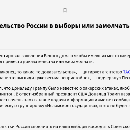
льство России в выборы или замолчать
нтировал заявления Белого дома о якобы имевших место хакер
 привести доказательства или же замолчать.
наконец-то какие-то доказательства», — цитирует агентство
ТА
наче это выглядит уже весьма непристойно», — подчеркнул Пес
л, что Дональду Трампу было известно о хакерских атаках, як
интон. В ответ избранный президент США Дональд Трамп назв
нест» очень плох в плане подачи информации и «может сообщат
ческую группировку «Исламское государство», и это не будет 
опытки России «повлиять на наши выборы восходят к Советско