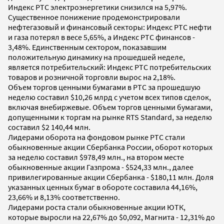
Индекс РТС электроэнергетики снизился на 5,97%.
Существенное понижение продемонстрировали
нефтегазовый и финансовый секторы: Индекс РТС нефти
и газа потерял в весе 5,65%, а Индекс РТС финансов -
3,48%. Единственным сектором, показавшим
положительную динамику на прошедшей неделе,
является потребительский: Индекс РТС потребительских
товаров и розничной торговли вырос на 2,18%.
Объем торгов ценными бумагами в РТС за прошедшую
неделю составил $10,26 млрд с учетом всех типов сделок,
включая внебиржевые. Объем торгов ценными бумагами,
допущенными к торгам на рынке RTS Standard, за неделю
составил $2 140,44 млн.
Лидерами оборота на фондовом рынке РТС стали
обыкновенные акции Сбербанка России, оборот которых
за неделю составил $978,49 млн., на втором месте
обыкновенные акции Газпрома - $524,33 млн., далее
привилегированные акции Сбербанка - $180,11 млн. Доля
указанных ценных бумаг в обороте составила 44,16%,
23,66% и 8,13% соответственно.
Лидерами роста стали обыкновенные акции ЮТК,
которые выросли на 22,67% до $0,092, Магнита - 12,31% до