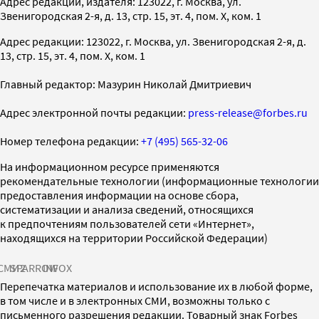
Адрес редакции, издателя: 123022, г. Москва, ул.
Звенигородская 2-я, д. 13, стр. 15, эт. 4, пом. X, ком. 1
Адрес редакции: 123022, г. Москва, ул. Звенигородская 2-я, д.
13, стр. 15, эт. 4, пом. X, ком. 1
Главный редактор: Мазурин Николай Дмитриевич
Адрес электронной почты редакции:
press-release@forbes.ru
Номер телефона редакции:
+7 (495) 565-32-06
На информационном ресурсе применяются
рекомендательные технологии (информационные технологии
предоставления информации на основе сбора,
систематизации и анализа сведений, относящихся
к предпочтениям пользователей сети «Интернет»,
находящихся на территории Российской Федерации)
СМИ2
SPARROW
INFOX
Перепечатка материалов и использование их в любой форме,
в том числе и в электронных СМИ, возможны только с
письменного разрешения редакции. Товарный знак Forbes