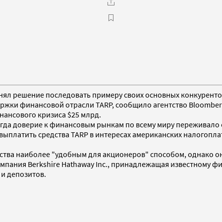
ринял решение последовать примеру своих основных конкурентов,
ки финансовой отрасли TARP, сообщило агентство Bloomberg.
нансового кризиса $25 млрд.
гда доверие к финансовым рынкам по всему миру переживало 
 выплатить средства TARP в интересах американских налогопл
ства наиболее "удобным для акционеров" способом, однако он
мпания Berkshire Hathaway Inc., принадлежащая известному ф
 и депозитов.