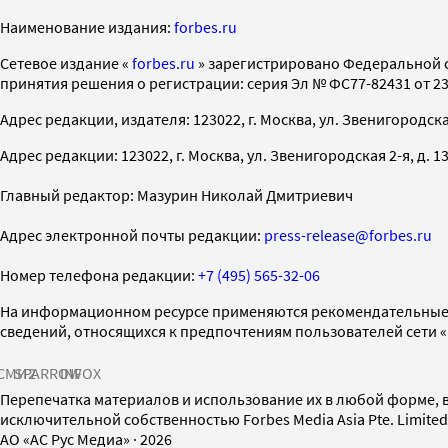
Наименование издания:
forbes.ru
Cетевое издание «
forbes.ru
» зарегистрировано Федеральной 
принятия решения о регистрации: серия Эл № ФС77-82431 от 23 
Адрес редакции, издателя: 123022, г. Москва, ул. Звенигородская 2-
Адрес редакции: 123022, г. Москва, ул. Звенигородская 2-я, д. 13, с
Главный редактор: Мазурин Николай Дмитриевич
Адрес электронной почты редакции:
press-release@forbes.ru
Номер телефона редакции:
+7 (495) 565-32-06
На информационном ресурсе применяются рекомендательные 
сведений, относящихся к предпочтениям пользователей сети 
СМИ2
SPARROW
INFOX
Перепечатка материалов и использование их в любой форме, в
исключительной собственностью Forbes Media Asia Pte. Limite
AO «АС Рус Медиа»
·
2026