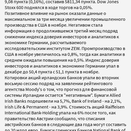
9,08 пункта (0,16%), составив 5811,34 пункта. Dow Jones
Stoxx 600 поднялся в ходе торгов на 0,05%.
Позитивное влияние на рынок оказали данные о
максимальном за три месяца увеличении промышленного
производства в США в ноябре. Негативом стала
информация о продолжившемся третий месяц подряд
снижении индекса доверия инвесторов и аналитиков к
экономике Германии, рассчитываемого
исследовательским институтом ZEW. Промпроизводство в
США в ноябре увеличилось на 0,8%, тогда как аналитики в
среднем ожидали повышения на 0,5%. Индекс доверия
инвесторов и аналитиков к экономике Германии упал в
декабре до 50,4 пункта с 51,1 пункта в ноябре.
Котировки акций ирландских банков упали во вторник
восьмую сессию подряд на заявлении рейтингового
агентства Moody's о том, что прогноз для финансовой
системы Ирландии остается "негативным". Бумаги Allied
Irish Banks подешевели на 5,7%, Bank of Ireland - на 2,1%,
Irish Life & Permanent - на 3,9%. Стоимость акций Raiffeisen
International Bank-Holding упала на 6% после того, как
правительство Австрии сообщило, что списания
австрийских банков в следующие два года могут составить
до 20 млрд евро. Бумаги греческих банков National Bank of