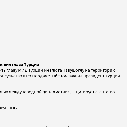
аявил глава Турции
тить главу МИД Турции Мевлюта Чавушоглу на территорию
онсульство в Роттердаме. Об этом заявил президент Турции
им их международной дипломатии», — цитирует агентство
авушоглу.