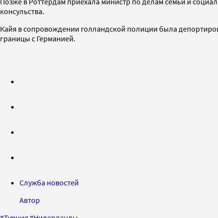
Позже в Роттердам приехала министр по делам семьи и социа
консульства.
Кайя в сопровождении голландской полиции была депортиров
границы с Германией.
Служба новостей
Автор
#
Турция
#
Нидерланды