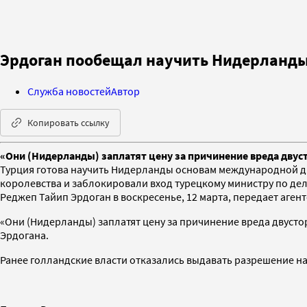
Эрдоган пообещал научить Нидерланд
Служба новостей
Автор
Копировать ссылку
«Они (Нидерланды) заплатят цену за причинение вреда двус
Турция готова научить Нидерланды основам международной ди
королевства и заблокировали вход турецкому министру по дел
Реджеп Тайип Эрдоган в воскресенье, 12 марта, передает аген
«Они (Нидерланды) заплатят цену за причинение вреда двуст
Эрдогана.
Ранее голландские власти отказались выдавать разрешение н