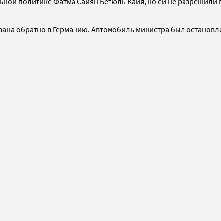
льной политике Фатма Сайян Бетюль Кайя, но ей не разрешили
ана обратно в Германию. Автомобиль министра был остановл