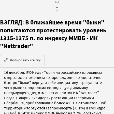
ВЗГЛЯД: В ближайшее время "быки"
попытаются протестировать уровень
1315-1375 п. по индексу ММВБ - ИК
"Nettrader"
Копировать ссылку
16 декабря. IFX-News - Торги на российских площадках
открылись снижением котировок, однако достаточно
быстро "быки" вернули себе инициативу, в результате
чего рынок продолжил восходящую динамику
предыдущего дня, отмечает аналитик ИК "Nettrader"
Богдан Зварич. В лидерах роста акции Газпрома и
Сбербанка, прибавляющие более 4%. На отрицательной
территории торгуются Газпромнефть (-0,1%) и РусГидро
(-0,4%). К 14:30 индекс ММВБ вырос на 2,7%, достигнув