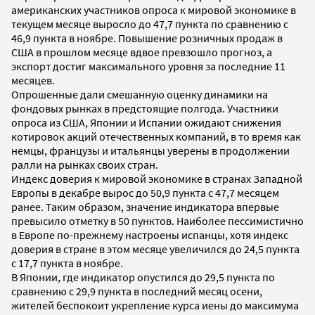
американских участников опроса к мировой экономике в
текущем месяце выросло до 47,7 пункта по сравнению с
46,9 пункта в ноябре. Повышение розничных продаж в
США в прошлом месяце вдвое превзошло прогноз, а
экспорт достиг максимального уровня за последние 11
месяцев.
Опрошенные дали смешанную оценку динамики на
фондовых рынках в предстоящие полгода. Участники
опроса из США, Японии и Испании ожидают снижения
котировок акций отечественных компаний, в то время как
немцы, французы и итальянцы уверены в продолжении
ралли на рынках своих стран.
Индекс доверия к мировой экономике в странах Западной
Европы в декабре вырос до 50,9 пункта с 47,7 месяцем
ранее. Таким образом, значение индикатора впервые
превысило отметку в 50 пунктов. Наиболее пессимистично
в Европе по-прежнему настроены испанцы, хотя индекс
доверия в стране в этом месяце увеличился до 24,5 пункта
с 17,7 пункта в ноябре.
В Японии, где индикатор опустился до 29,5 пункта по
сравнению с 29,9 пункта в последний месяц осени,
жителей беспокоит укрепление курса иены до максимума