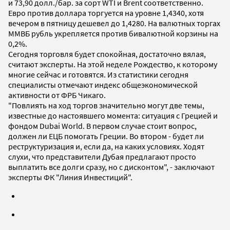
и 73,90 долл./бар. за сорт WTI и Brent соответственно.
Евро против доллара торгуется на уровне 1,4340, хотя
вечером в пятницу дешевел до 1,4280. На валютных торгах
ММВБ рубль укрепляется против бивалютной корзины на
0,2%.
Сегодня торговля будет спокойная, достаточно вялая,
считают эксперты. На этой неделе Рождество, к которому
многие сейчас и готовятся. Из статистики сегодня
специалисты отмечают индекс общеэкономической
активности от ФРБ Чикаго.
"Повлиять на ход торгов значительно могут две темы,
известные до настоявшего момента: ситуация с Грецией и
фондом Dubai World. В первом случае стоит вопрос,
должен ли ЕЦБ помогать Греции. Во втором - будет ли
реструктуризация и, если да, на каких условиях. Ходят
слухи, что представители Дубая предлагают просто
выплатить все долги сразу, но с дисконтом", - заключают
эксперты ФК "Линия Инвестиций".