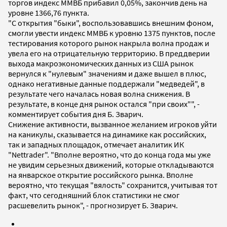
торгов индекс ММВБ прибавил 0,05%, закончив день на
уровне 1366,76 пункта.
"С открытия "быки", воспользовавшись внешним фоном,
смогли увести индекс ММВБ к уровню 1375 пунктов, после
тестирования которого рынок накрыла волна продаж и
увела его на отрицательную территорию. В преддверии
выхода макроэкономических данных из США рынок
вернулся к "нулевым" значениям и даже вышел в плюс,
однако негативные данные поддержали "медведей", в
результате чего началась новая волна снижения. В
результате, в конце дня рынок остался "при своих"", -
комментирует события дня Б. Зварич.
Снижение активности, вызванное желанием игроков уйти
на каникулы, сказывается на динамике как российских,
так и западных площадок, отмечает аналитик ИК
"Nettrader". "Вполне вероятно, что до конца года мы уже
не увидим серьезных движений, которые откладываются
на январское открытие российского рынка. Вполне
вероятно, что текущая "вялость" сохранится, учитывая тот
факт, что сегодняшний блок статистики не смог
расшевелить рынок", - прогнозирует Б. Зварич.