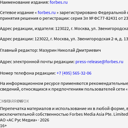
Наименование издания:
forbes.ru
Cетевое издание «
forbes.ru
» зарегистрировано Федеральной 
принятия решения о регистрации: серия Эл № ФС77-82431 от 23 
Адрес редакции, издателя: 123022, г. Москва, ул. Звенигородская 2-
Адрес редакции: 123022, г. Москва, ул. Звенигородская 2-я, д. 13, с
Главный редактор: Мазурин Николай Дмитриевич
Адрес электронной почты редакции:
press-release@forbes.ru
Номер телефона редакции:
+7 (495) 565-32-06
На информационном ресурсе применяются рекомендательные 
сведений, относящихся к предпочтениям пользователей сети 
СМИ2
SPARROW
INFOX
Перепечатка материалов и использование их в любой форме, в
исключительной собственностью Forbes Media Asia Pte. Limite
AO «АС Рус Медиа»
·
2026
16+