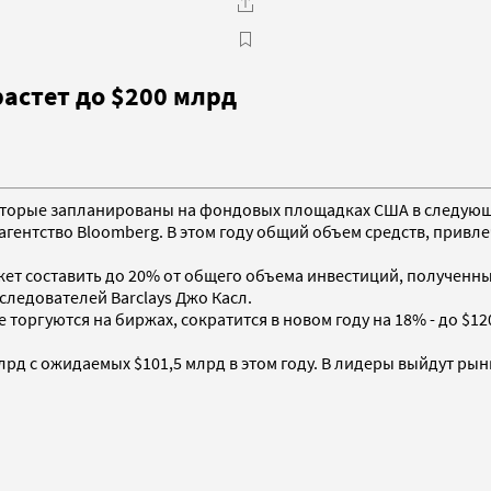
астет до $200 млрд
оторые запланированы на фондовых площадках США в следующем 
 агентство Bloomberg. В этом году общий объем средств, прив
ожет составить до 20% от общего объема инвестиций, получен
ледователей Barclays Джо Касл.
оргуются на биржах, сократится в новом году на 18% - до $12
рд с ожидаемых $101,5 млрд в этом году. В лидеры выйдут рын