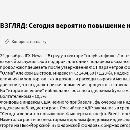
ВЗГЛЯД: Сегодня вероятно повышение н
Копировать ссылку
24 декабря. IFX-News - "В среду в секторе "голубых фишек" в
каждый заслужил свой подарок: для одних подарком оказался 
продолжают дешеветь после утверждения ФСТ параметров фор
"Олма" Алексей Быстров. Индекс РТС: 1434,60 (+1,23%), индекс
влияния на ход торгов - хотя доходы и расходы выросли мен
давление, что отдаляет риски повышения процентных ставок.
Во "втором эшелоне" наблюдался рост по отдельным бумагам
Волгателекома - 10,3%.
Фондовые индексы США немного прибавили, фьючерсы на инде
индексам наблюдается рост. Российские АДР закрылись в сред
"Сегодня вероятно повышение. Фьючерсы на нефть Brent торгу
Наметился рост и по некоторым мировым фондовым индексам. 
(торги на Нью-Йоркской и Лондонской фондовых биржах сегодн