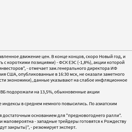
авленное движение цен. В конце концов, скоро Новый год, и
 с короткими позициями) - ФСК ЕЭС (-1,8%), акции которой
весторов", - отмечает зам.генерального директора ИФ
ния США, опубликованные в 16:30 мск, не оказали заметного
ости экономики), данные указывают на слабое инфляционное
МВБ подорожали на 13,5%, обыкновенные акции
индексы в среднем немного повысились. По азиатским
ся достаточным основанием для "предновогоднего ралли".
 маловероятна - западные трейдеры готовятся к Рождеству
т закрыты)", - резюмирует эксперт.