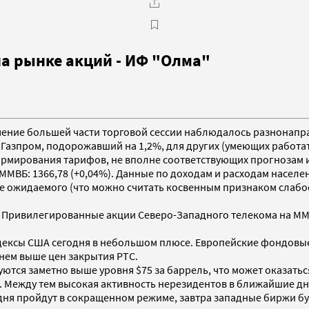
а рынке акций - ИФ "Олма"
 течение большей части торговой сессии наблюдалось разнонапр
Газпром, подорожавший на 1,2%, для других (умеющих работать
мирования тарифов, не вполне соответствующих прогнозам ин
 ММВБ: 1366,78 (+0,04%). Данные по доходам и расходам населе
ьше ожидаемого (что можно считать косвенным признаком слаб
. Привилегированные акции Северо-Западного телекома на М
ксы США сегодня в небольшом плюсе. Европейские фондовые 
нем выше цен закрытия РТС.
ются заметно выше уровня $75 за баррель, что может оказать
Между тем высокая активность нерезидентов в ближайшие дни
я пройдут в сокращенном режиме, завтра западные биржи буду