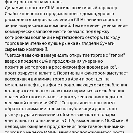
фоне роста цен на металлы.
Динамика торгов в США носила позитивный характер.
Слабые новости по продажам новых домов, уровню
расходов и доходов населения в США снизили спрос на
акции американских компаний. Тем не менее, уменьшение
коммерческих запасов нефти оказало поддержку
котировкам компаний нефтегазового сектора. По ходу
торгов значительно лучше рынка выглядели бумаги
сырьевых компаний.
"Сегодня мы ожидаем увидеть открытие торгов с "гэпом"
вверх в пределах 1% и продолжения умеренно
позитивных торгов на российском фондовом рынке", -
прогнозирует аналитик. Позитивным фактором выступает
восходящая динамика торгов в Азии и рост цен на
металлы и нефть, на фоне продолжающегося ослабления
доллара к основным валютным парам, из-за ослабления
опасений относительно скорого ужесточения кредитно-
денежной политики ФРС. "Сегодня инвесторы могут
обратить внимание только на публикации данных по
рынку труда и изменению объема заказов на товары
длительного пользования в США, выходящие в 16:30 мск. В
целом, мы ожидаем продолжения позитивной динамики
торгов по индексу ММВБ, ввиду продолжающегося роста