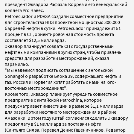
президент Эквадора Рафаэль Корреа и его венесуэльский
коллега Уго Чавес.
Petroecuador и PDVSA создали совместное предприятие
для строительства НПЗ проектной мощностью 300.000
баррелей нефти в сутки. Petroecuador принадлежит 51
процент в СП, ориентировочная стоимость проекта
составляет $12,5 миллиарда.
Эквадор планирует создать СП с государственными
нефтяными компаниями других стран, чтобы привлечь
средства для разработки месторождений, сказал
Харамильо.
"Мы надеемся подписать соглашение с ангольской
Sonangol о разработке Блока 39, содержащего нефть и
газ. Россия и Норвегия хотят работать с нами на юго-
восточных месторождениях".
Кроме того, Эквадор планирует учредить совместное
предприятие с китайской Petrochina, которое
предусматривает инвестиции в размере $1,1 миллиарда
для разработки нефтяного месторождения в районе
Амазонки. В этом году Китай согласился сделать Эквадору
предоплату в $1 миллиард за поставки нефти.
(Сантьяго Силва. Перевел Денис Пшеничников. Редактор