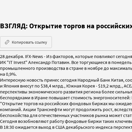
ВЗГЛЯД: Открытие торгов на российских
Копировать ссылку
28 декабря. IFX-News - Из факторов, которые повлияют сегодн
ИК "IT Invest" Александр Потавин. Все торгующиеся в понедел
промышленного производства в стране в ноябре до максимальн
на 0,9%.
Интересную новость принес сегодня Народный Банк Китая, соо
и Япония внесут по $38,4 млрд., Южная Корея - $19,2 млрд., А
перспективы экономического развития региона более сильными
беспорядками в Иране повышает стоимость энергоносителей: B
"Открытие торгов на российских фондовых биржах мы ожидае
компаний. Акции Транснефти могут продолжить рост, вследст
беспокойства для отечественных участников рынка может стать
Сегодня возобновляют работу фондовые биржи таких ключевых
В 18:30 ожидается выход в США декабрьского индекса персп