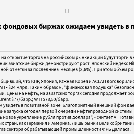
 фондовых биржах ожидаем увидеть в поз
я на открытие торгов на российском рынке акций будут торги в
ьник азиатские биржи демонстрируют рост. Японский индекс Ni
ой отметки за последние 6 месяцев (2,6%). При этом объем р
бщивший, что КНР, Япония, Южная Корея и АСЕАН договорились
СЕАН - $24 млрд. Таким образом, "финансовая подушка" безопас
. Цены на нефть, на азиатских торгах сегодня продолжает ро
rent $77/барр.; WTI $78,50/барр.
м увидеть в позитивной зоне. Благоприятный внешний фон да
вие запуска сегодня первой очереди нефтепроводной системы 
 новое укрепление рубля против доллара", - считает А. Потави
 стран, как Германия и Америка. Лишь рынки Великобритании
ектив сектора обрабатывающей промышленности ФРБ Далласа.