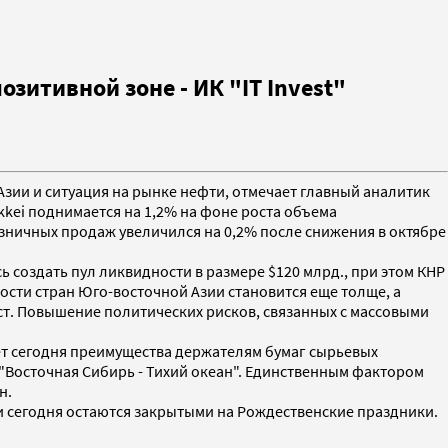
итивной зоне - ИК "IT Invest"
 Азии и ситуация на рынке нефти, отмечает главный аналитик
kkei поднимается на 1,2% на фоне роста объема
озничных продаж увеличился на 0,2% после снижения в октябре
 создать пул ликвидности в размере $120 млрд., при этом КНР
ности стран Юго-восточной Азии становится еще толще, а
ст. Повышение политических рисков, связанных с массовыми
ет сегодня преимущества держателям бумаг сырьевых
"Восточная Сибирь - Тихий океан". Единственным фактором
н.
 сегодня остаются закрытыми на Рождественские праздники.