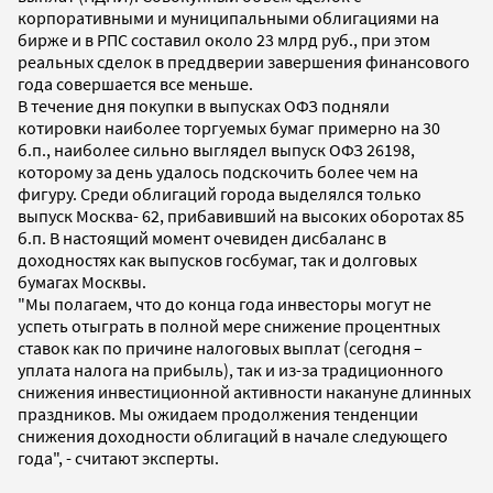
корпоративными и муниципальными облигациями на
бирже и в РПС составил около 23 млрд руб., при этом
реальных сделок в преддверии завершения финансового
года совершается все меньше.
В течение дня покупки в выпусках ОФЗ подняли
котировки наиболее торгуемых бумаг примерно на 30
б.п., наиболее сильно выглядел выпуск ОФЗ 26198,
которому за день удалось подскочить более чем на
фигуру. Среди облигаций города выделялся только
выпуск Москва- 62, прибавивший на высоких оборотах 85
б.п. В настоящий момент очевиден дисбаланс в
доходностях как выпусков госбумаг, так и долговых
бумагах Москвы.
"Мы полагаем, что до конца года инвесторы могут не
успеть отыграть в полной мере снижение процентных
ставок как по причине налоговых выплат (сегодня –
уплата налога на прибыль), так и из-за традиционного
снижения инвестиционной активности накануне длинных
праздников. Мы ожидаем продолжения тенденции
снижения доходности облигаций в начале следующего
года", - считают эксперты.