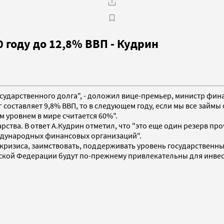
 году до 12,8% ВВП - Кудрин
 государственного долга", - доложил вице-премьер, министр ф
лг составляет 9,8% ВВП, то в следующем году, если мы все зай
м уровнем в мире считается 60%".
дарства. В ответ А.Кудрин отметил, что "это еще один резерв п
еждународных финансовых организаций".
кризиса, заимствовать, поддерживать уровень государственных
ийской Федерации будут по-прежнему привлекательны для инв