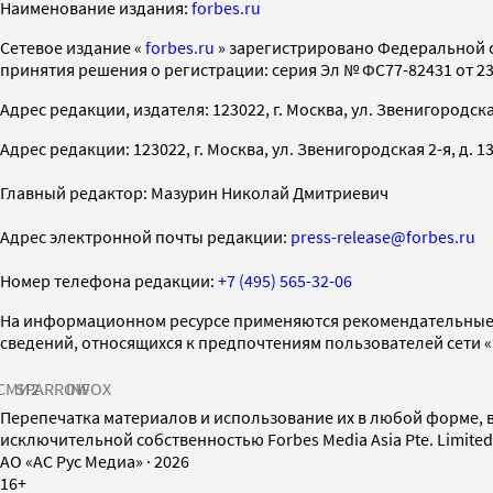
Наименование издания:
forbes.ru
Cетевое издание «
forbes.ru
» зарегистрировано Федеральной 
принятия решения о регистрации: серия Эл № ФС77-82431 от 23 
Адрес редакции, издателя: 123022, г. Москва, ул. Звенигородская 2-
Адрес редакции: 123022, г. Москва, ул. Звенигородская 2-я, д. 13, с
Главный редактор: Мазурин Николай Дмитриевич
Адрес электронной почты редакции:
press-release@forbes.ru
Номер телефона редакции:
+7 (495) 565-32-06
На информационном ресурсе применяются рекомендательные 
сведений, относящихся к предпочтениям пользователей сети 
СМИ2
SPARROW
INFOX
Перепечатка материалов и использование их в любой форме, в
исключительной собственностью Forbes Media Asia Pte. Limite
AO «АС Рус Медиа»
·
2026
16+