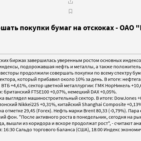
шать покупки бумаг на отскоках - ОАО
ийских биржах завершилась уверенным ростом основных индексо
ндексы, подорожавшая нефть и металлы, а также положительн
инвесторы продолжили совершать покупки по всему спектру бу
ктора, который прибавил около 10% за день. В итоге: нефтега
, ВТБ +4,61%, сектор цветной металлургии: ГМК НорНикель +10
 британский FTSE100 +0,07%, немецкий DAX +0,05%.
 выглядел машиностроительный сектор. В итоге: DowJones +0,
нский Nikkei225 +0,31%, китайский Shanghai Composite +0,13%,
отметке 29,45 (Forex). Нефть марки Brent 80,33 (-0,79%). Пара 
й фон. "После активного роста в понедельник, сегодня на р
, вышли из коридора и вскоре продолжат рост", - считают ан
 16:30 Сальдо торгового баланса (США), 18:00 Индекс экономи