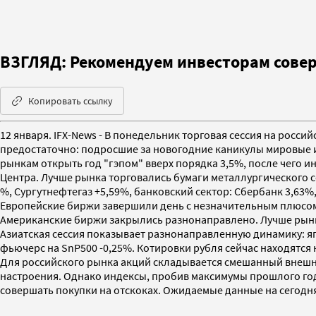
ВЗГЛЯД: Рекомендуем инвесторам совер
Копировать ссылку
12 января. IFX-News - В понедельник торговая сессия на росс
предостаточно: подросшие за новогодние каникулы мировые и
рынкам открыть год "гэпом" вверх порядка 3,5%, после чего 
Центра. Лучше рынка торговались бумаги металлургического се
%, Сургутнефтегаз +5,59%, банковский сектор: Сбербанк 3,63%
Европейские биржи завершили день с незначительным плюсом:
Американские биржи закрылись разнонаправлено. Лучше рынка
Азиатская сессия показывает разнонаправленную динамику: япо
фьючерс на SnP500 -0,25%. Котировки рубля сейчас находятся на 
Для российского рынка акций складывается смешанный внешни
настроения. Однако индексы, пробив максимумы прошлого года
совершать покупки на отскоках. Ожидаемые данные на сегодня: