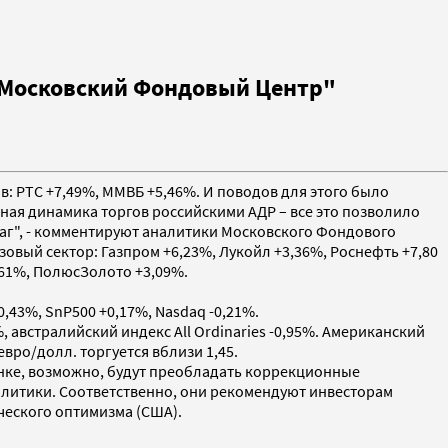
 "Московский Фондовый Центр"
в: РТС +7,49%, ММВБ +5,46%. И поводов для этого было
ая динамика торгов российскими АДР – все это позволило
маг", - комментируют аналитики Московского Фондового
зовый сектор: Газпром +6,23%, Лукойл +3,36%, Роснефть +7,80
,61%, ПолюсЗолото +3,09%.
43%, SnP500 +0,17%, Nasdaq -0,21%.
 австралийский индекс All Ordinaries -0,95%. Американский
евро/долл. торгуется вблизи 1,45.
ынке, возможно, будут преобладать коррекционные
алитики. Соответственно, они рекомендуют инвесторам
ческого оптимизма (США).