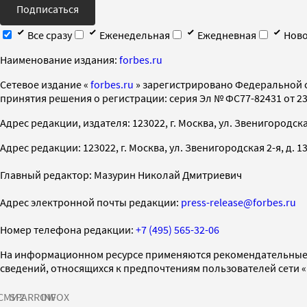
Подписаться
Все сразу
Еженедельная
Ежедневная
Ново
Наименование издания:
forbes.ru
Cетевое издание «
forbes.ru
» зарегистрировано Федеральной 
принятия решения о регистрации: серия Эл № ФС77-82431 от 23 
Адрес редакции, издателя: 123022, г. Москва, ул. Звенигородская 2-
Адрес редакции: 123022, г. Москва, ул. Звенигородская 2-я, д. 13, с
Главный редактор: Мазурин Николай Дмитриевич
Адрес электронной почты редакции:
press-release@forbes.ru
Номер телефона редакции:
+7 (495) 565-32-06
На информационном ресурсе применяются рекомендательные 
сведений, относящихся к предпочтениям пользователей сети 
СМИ2
SPARROW
INFOX