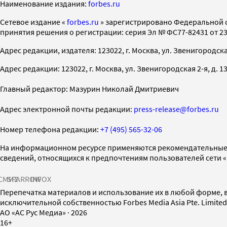
Наименование издания:
forbes.ru
Cетевое издание «
forbes.ru
» зарегистрировано Федеральной 
принятия решения о регистрации: серия Эл № ФС77-82431 от 23 
Адрес редакции, издателя: 123022, г. Москва, ул. Звенигородская 2-
Адрес редакции: 123022, г. Москва, ул. Звенигородская 2-я, д. 13, с
Главный редактор: Мазурин Николай Дмитриевич
Адрес электронной почты редакции:
press-release@forbes.ru
Номер телефона редакции:
+7 (495) 565-32-06
На информационном ресурсе применяются рекомендательные 
сведений, относящихся к предпочтениям пользователей сети 
СМИ2
SPARROW
INFOX
Перепечатка материалов и использование их в любой форме, в
исключительной собственностью Forbes Media Asia Pte. Limite
AO «АС Рус Медиа»
·
2026
16+