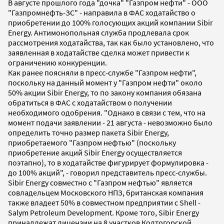
В августе прошлого года "дочка" "Газпром нефти" - ООО
"Газпромнефть-ЗС" - направила в ФАС ходатайство о
приобретении до 100% голосующих акций компании Sibir
Energy. Антимонопольная служба продлевала срок
рассмотрения ходатайства, так как было установлено, что
заявленная в ходатайстве сделка может привести к
ограничению конкуренции.
Как ранее поясняли в пресс-службе "Газпром нефти",
поскольку на данный момент у "Газпром нефти" около
50% акции Sibir Energy, то по закону компания обязана
обратиться в ФАС с ходатайством о получении
необходимого одобрения. "Однако в связи с тем, что на
момент подачи заявлении - 21 августа - невозможно было
определить точно размер пакета Sibir Energy,
приобретаемого "Газпром нефтью" (поскольку
приобретение акций Sibir Energy осуществляется
поэтапно), то в ходатайстве фигурирует формулировка -
до 100% акций", - говорил представитель пресс-службы.
Sibir Energy совместно с "Газпром нефтью" является
совладельцем Московского НПЗ, британская компания
также владеет 50% в совместном предприятии с Shell -
Salym Petroleum Development. Кроме того, Sibir Energy
принадлежат лицензии на 8 участков Колтогорской