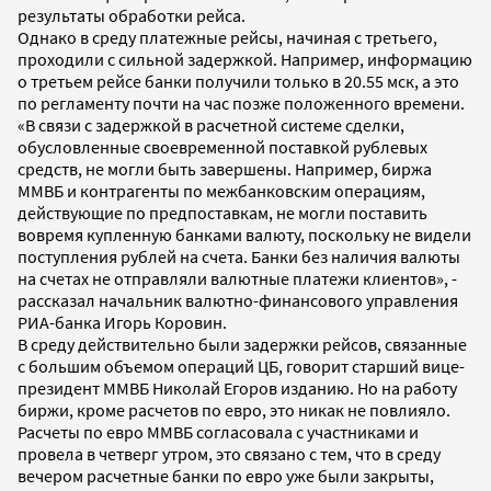
результаты обработки рейса.
Однако в среду платежные рейсы, начиная с третьего,
проходили с сильной задержкой. Например, информацию
о третьем рейсе банки получили только в 20.55 мск, а это
по регламенту почти на час позже положенного времени.
«В связи с задержкой в расчетной системе сделки,
обусловленные своевременной поставкой рублевых
средств, не могли быть завершены. Например, биржа
ММВБ и контрагенты по межбанковским операциям,
действующие по предпоставкам, не могли поставить
вовремя купленную банками валюту, поскольку не видели
поступления рублей на счета. Банки без наличия валюты
на счетах не отправляли валютные платежи клиентов», -
рассказал начальник валютно-финансового управления
РИА-банка Игорь Коровин.
В среду действительно были задержки рейсов, связанные
с большим объемом операций ЦБ, говорит старший вице-
президент ММВБ Николай Егоров изданию. Но на работу
биржи, кроме расчетов по евро, это никак не повлияло.
Расчеты по евро ММВБ согласовала с участниками и
провела в четверг утром, это связано с тем, что в среду
вечером расчетные банки по евро уже были закрыты,