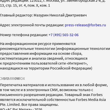
Адрес редакции: 123022, г. Москва, ул. Звенигородская 2-я, д.
13, стр. 15, эт. 4, пом. X, ком. 1
Главный редактор: Мазурин Николай Дмитриевич
Адрес электронной почты редакции:
press-release@forbes.ru
Номер телефона редакции:
+7 (495) 565-32-06
На информационном ресурсе применяются
рекомендательные технологии (информационные технологии
предоставления информации на основе сбора,
систематизации и анализа сведений, относящихся
к предпочтениям пользователей сети «Интернет»,
находящихся на территории Российской Федерации)
СМИ2
SPARROW
INFOX
Перепечатка материалов и использование их в любой форме,
в том числе и в электронных СМИ, возможны только с
письменного разрешения редакции. Товарный знак Forbes
является исключительной собственностью Forbes Media Asia
Pte. Limited. Все права защищены.
AO «АС Рус Медиа»
·
2026