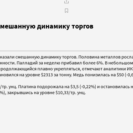
смешанную динамику торгов
оказали смешанную динамику торгов. Половина металлов росла,
ости. Палладий за неделю прибавил более 6%. В небольшом п
 продолжающийся плавно укрепляться, отмечают аналитики ИК
овился на уровне $2313 за тонну. Медь понизилась на $50 (-0,
тр. унц. Платина подорожала на $3,5 (-0,22%) и остановилась на
%), закрывшись на уровне $10,33/тр. унц.