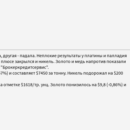
 другая - падала. Неплохие результаты у платины и палладия
люсе закрылся и никель. Золото и медь напротив показали
 "Брокеркредитсервис".
67%) и составляет $7450 за тонну. Никель подорожал на $200
 отметке $1618/тр. унц. Золото понизилось на $9,8 (-0,86%) и