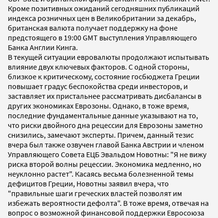
Кроме позитивных ожиданий сегодняшних публикаций
индекса розничных цен в Великобритании за декабрь,
британская валюта получает поддержку на фоне
предстоящего в 19:00 GMT выступления Управляющего
Банка Англии Кинга.
В текущей ситуации евровалюты продолжают испытывать
влияние двух ключевых факторов. С одной стороны,
близкое к критическому, состояние госбюджета Греции
повышает градус беспокойства среди инвесторов, и
заставляет их пристальнее рассматривать дисбалансы в
других экономиках Еврозоны. Однако, в тоже время,
последние фундаментальные данные указывают на то,
что риски двойного дна рецессии для Еврозоны заметно
снизились, замечают эксперты. Причем, данный тезис
вчера был также озвучен главой Банка Австрии и членом
Управляющего Совета ЕЦБ Эвальдом Новотны: "Я не вижу
риска второй волны рецессии. Экономика медленно, но
неуклонно растет". Касаясь весьма болезненной темы
дефицитов Греции, Новотны заявил вчера, что
"правильные шаги греческих властей позволят им
избежать вероятности дефолта". В тоже время, отвечая на
вопрос о возможной финансовой поддержки Евросоюза