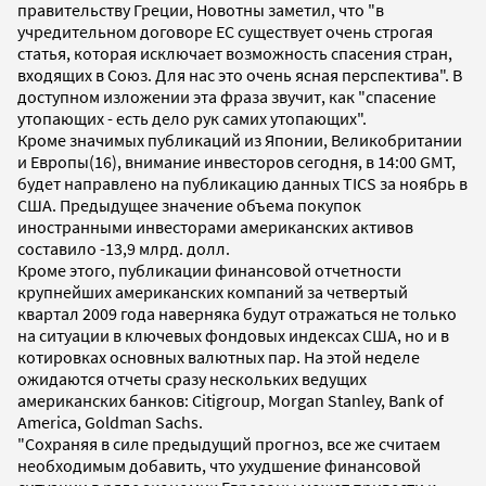
правительству Греции, Новотны заметил, что "в
учредительном договоре ЕС существует очень строгая
статья, которая исключает возможность спасения стран,
входящих в Союз. Для нас это очень ясная перспектива". В
доступном изложении эта фраза звучит, как "спасение
утопающих - есть дело рук самих утопающих".
Кроме значимых публикаций из Японии, Великобритании
и Европы(16), внимание инвесторов сегодня, в 14:00 GMT,
будет направлено на публикацию данных TICS за ноябрь в
США. Предыдущее значение объема покупок
иностранными инвесторами американских активов
составило -13,9 млрд. долл.
Кроме этого, публикации финансовой отчетности
крупнейших американских компаний за четвертый
квартал 2009 года наверняка будут отражаться не только
на ситуации в ключевых фондовых индексах США, но и в
котировках основных валютных пар. На этой неделе
ожидаются отчеты сразу нескольких ведущих
американских банков: Citigroup, Morgan Stanley, Bank of
America, Goldman Sachs.
"Сохраняя в силе предыдущий прогноз, все же считаем
необходимым добавить, что ухудшение финансовой