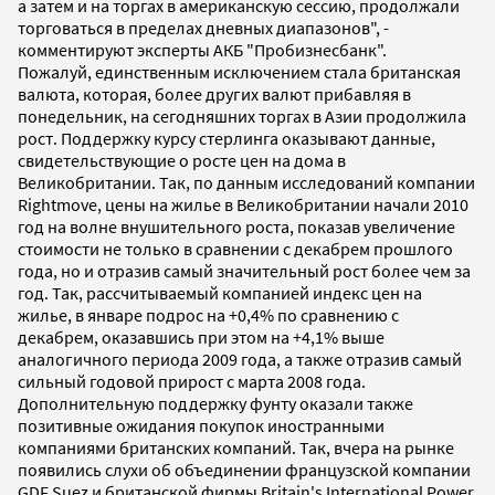
а затем и на торгах в американскую сессию, продолжали
торговаться в пределах дневных диапазонов", -
комментируют эксперты АКБ "Пробизнесбанк".
Пожалуй, единственным исключением стала британская
валюта, которая, более других валют прибавляя в
понедельник, на сегодняшних торгах в Азии продолжила
рост. Поддержку курсу стерлинга оказывают данные,
свидетельствующие о росте цен на дома в
Великобритании. Так, по данным исследований компании
Rightmove, цены на жилье в Великобритании начали 2010
год на волне внушительного роста, показав увеличение
стоимости не только в сравнении с декабрем прошлого
года, но и отразив самый значительный рост более чем за
год. Так, рассчитываемый компанией индекс цен на
жилье, в январе подрос на +0,4% по сравнению с
декабрем, оказавшись при этом на +4,1% выше
аналогичного периода 2009 года, а также отразив самый
сильный годовой прирост с марта 2008 года.
Дополнительную поддержку фунту оказали также
позитивные ожидания покупок иностранными
компаниями британских компаний. Так, вчера на рынке
появились слухи об объединении французской компании
GDF Suez и британской фирмы Britain's International Power.