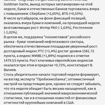
Goldman Sachs, выход которых запланирован на этой
неделе, бумаги отечественных банков торговались вчера
с повышением: Сбербанк (+2,65%), ВТБ (+0,53%).
В числе аутсайдеров, на фоне фиксаций позиций,
оказались вчера бумаги компаний, на прошедшей неделе
возглавляющих рост: Интер РАО (-1,63%), Ростелеком
(-1,02%).
В целом же, поддержка "локомотивов" российского
рынка - бумаг компаний нефтегазового сектора,
обеспечила отечественным площадкам уверенный рост:
долларовый индекс РТС (+1,4%) достиг уровня 1581.72
пункта, а индекс ММВБ (+1,84%) поднялся к отметке
1479.53 пункта. Рост ключевых европейских индексов
оказался при этом в пределах +0,72%, констатирует В.
Валиев.
Столь убедительное начало торговой недели формирует,
на взгляд эксперта "Пробизнесбанка", оптимистичный
настрой на предстоящие дни, однако не следует забывать,
что эта неделя обещает быть весьма насыщенной, как в
отношении публикаций значимой макроэкономической
статистики, так и в отношении новостей от финансовых
отчетностей крупнейших компаний в США.