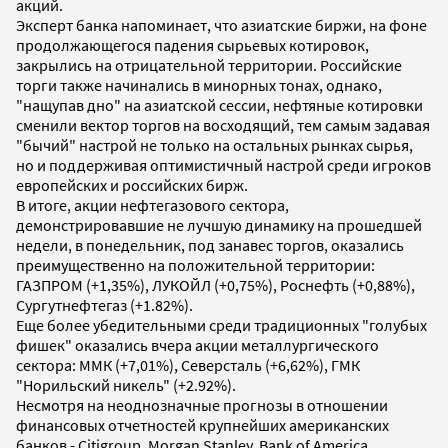
акций.
Эксперт банка напоминает, что азиатские биржи, на фоне
продолжающегося падения сырьевых котировок,
закрылись на отрицательной территории. Российские
торги также начинались в минорных тонах, однако,
"нащупав дно" на азиатской сессии, нефтяные котировки
сменили вектор торгов на восходящий, тем самым задавая
"бычий" настрой не только на остальных рынках сырья,
но и поддерживая оптимистичный настрой среди игроков
европейских и российских бирж.
В итоге, акции нефтегазового сектора,
демонстрировавшие не лучшую динамику на прошедшей
недели, в понедельник, под занавес торгов, оказались
преимущественно на положительной территории:
ГАЗПРОМ (+1,35%), ЛУКОЙЛ (+0,75%), Роснефть (+0,88%),
Сургутнефтегаз (+1.82%).
Еще более убедительными среди традиционных "голубых
фишек" оказались вчера акции металлургического
сектора: ММК (+7,01%), Северсталь (+6,62%), ГМК
"Норильский никель" (+2.92%).
Несмотря на неоднозначные прогнозы в отношении
финансовых отчетностей крупнейших американских
банков - Citigroup, Morgan Stanley, Bank of America,