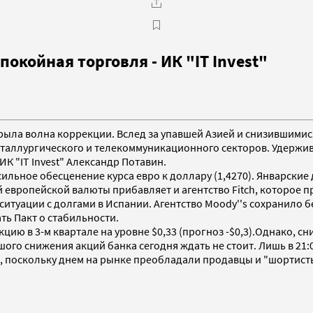
окойная торговля - ИК "IT Invest"
акрыла волна коррекции. Вслед за упавшей Азией и снизившим
таллургического и телекоммуникационного секторов. Удержив
К "IT Invest" Александр Потавин.
льное обесценение курса евро к доллару (1,4270). Январские
й европейской валюты прибавляет и агентство Fitch, которо
туации с долгами в Испании. Агентство Moody''s сохранило б
ть Пакт о стабильности.
кцию в 3-м квартале на уровне $0,33 (прогноз -$0,3).Однако, 
шого снижения акций банка сегодня ждать не стоит. Лишь в 21
ля, поскольку днем на рынке преобладали продавцы и "шортис