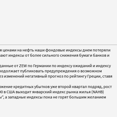
ися ценами на нефть наши фондовые индексы днем потеряли
ают индексы от более сильного снижения бумаги банков и
 данные от ZEW по Германии по индексу ожиданий и индексу
е продолжает публиковать предупреждения о возможном
ез изменений негативный прогноз по рейтингу Греции, ставя
снижение кредитных убытков уже второй квартал подряд, рост
:00 в США выходит январский индекс рынка жилья (NAHB)
ты", а западные индексы пока не горят большим желанием