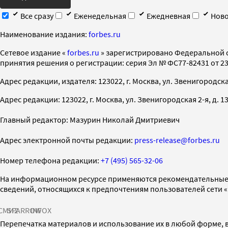
Все сразу
Еженедельная
Ежедневная
Ново
Наименование издания:
forbes.ru
Cетевое издание «
forbes.ru
» зарегистрировано Федеральной 
принятия решения о регистрации: серия Эл № ФС77-82431 от 23 
Адрес редакции, издателя: 123022, г. Москва, ул. Звенигородская 2-
Адрес редакции: 123022, г. Москва, ул. Звенигородская 2-я, д. 13, с
Главный редактор: Мазурин Николай Дмитриевич
Адрес электронной почты редакции:
press-release@forbes.ru
Номер телефона редакции:
+7 (495) 565-32-06
На информационном ресурсе применяются рекомендательные 
сведений, относящихся к предпочтениям пользователей сети 
СМИ2
SPARROW
INFOX
Перепечатка материалов и использование их в любой форме, в