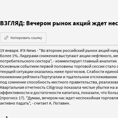
ВЗГЛЯД: Вечером рынок акций ждет несп
Копировать ссылку
19 января. IFX-News - "Во вторник российский рынок акций н
более 1%. Лидерами снижения выступают акции нефтяного, ме
потребительского сектора", - комментирует главный аналитик И
Основным событием первой половины торговой сессии стало си
текущей ситуации оказались ниже прогнозов. Слабости едино
понижении рейтинга Португалии и тщательном отслеживании си
под сомнение способность местного правительства, реализова
Квартальная отчетность Citigroup показала чистые убытки на а
эффективности и достаточности капитала, показали, что боль
(прогноз: 17). "Думаю, вечером нас ждет неспокойная торгов
активно падать", - считает А. Потавин.